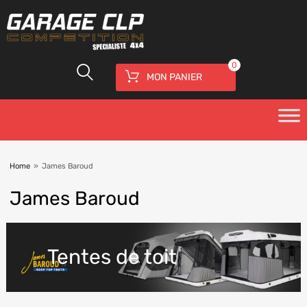
0
MON PANIER
Home
»
James Baroud
James
Baroud
Tentes de toit