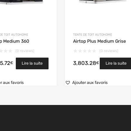
DE TOIT AUTOHOME
TENTE DE TOIT AUTOHOME
op Medium 360
Airtop Plus Medium Grise
(0 reviews)
(0 reviews)
5.72
3,803.28
€
€
Lire la suite
Lire la suite
r aux favoris
Ajouter aux favoris