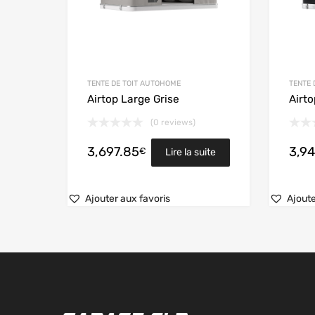
TENTE DE TOIT AUTOHOME
TENTE 
Airtop Large Grise
Airt
(0 reviews)
3,697.85
3,94
€
Lire la suite
Ajouter aux favoris
Ajoute