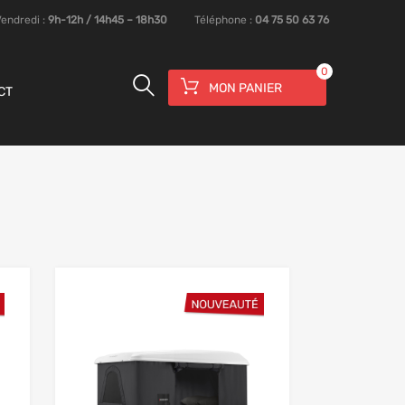
Vendredi :
9h-12h / 14h45 – 18h30
Téléphone :
04 75 50 63 76
0
MON PANIER
CT