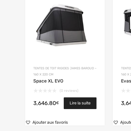
TENTES DE TOIT RIGIDES JAMES BAROUD –
TENTE
160 X 220 CM
160 X
Space XL EVO
Evas
(0 reviews)
3,646.80
3,6
€
Lire la suite
Ajouter aux favoris
Ajout