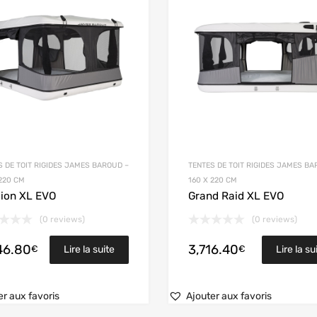
S DE TOIT RIGIDES JAMES BAROUD –
TENTES DE TOIT RIGIDES JAMES BA
 220 CM
160 X 220 CM
ion XL EVO
Grand Raid XL EVO
(0 reviews)
(0 reviews)
46.80
3,716.40
€
€
Lire la suite
Lire la su
er aux favoris
Ajouter aux favoris