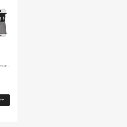
ROUD –
ite