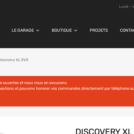
Lundi – 
LE GARAGE
BOUTIQUE
PROJETS
CONTA
iscovery XL EVO
re ouvertes et nous nous en excusons.
questions et pouvons honorer vos commandes directement par téléphone au
DISCOVERY XL