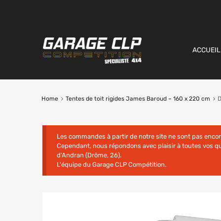
ACCUEIL
Home
Tentes de toit rigides James Baroud – 160 x 220 cm
D
Les commandes à partir de notre site ne sont pas enco
Cependant, nous répondons avec plaisir à toutes vos 
d'Andran (Drôme, 26).
L'équipe du Garage CLP Compétition.