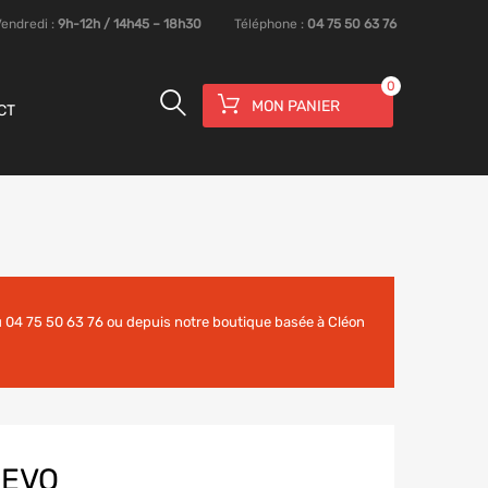
Vendredi :
9h-12h / 14h45 – 18h30
Téléphone :
04 75 50 63 76
0
MON PANIER
CT
 04 75 50 63 76 ou depuis notre boutique basée à Cléon
 EVO