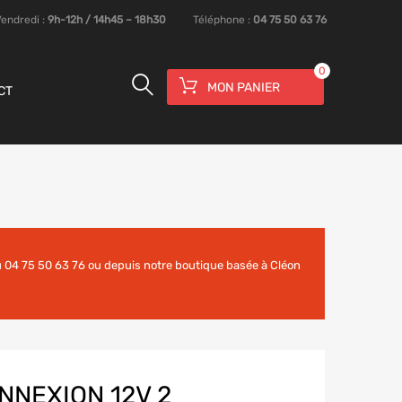
Vendredi :
9h-12h / 14h45 – 18h30
Téléphone :
04 75 50 63 76
0
MON PANIER
CT
 04 75 50 63 76 ou depuis notre boutique basée à Cléon
NNEXION 12V 2