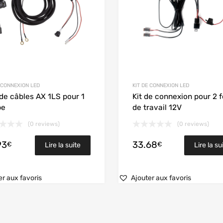
E CONNEXION LED
KIT DE CONNEXION LED
de câbles AX 1LS pour 1
Kit de connexion pour 2 
pe
de travail 12V
(0 reviews)
(0 reviews)
93
33.68
€
€
Lire la suite
Lire la su
er aux favoris
Ajouter aux favoris