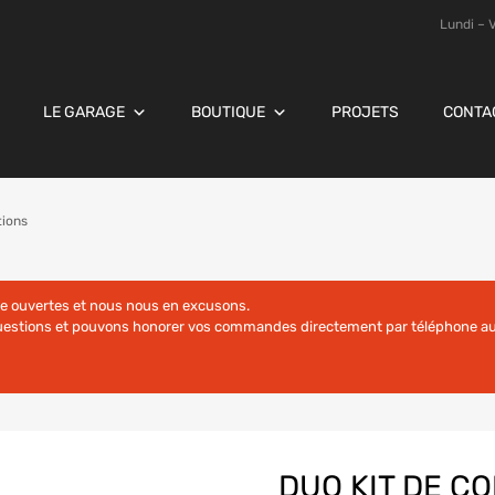
Lundi – 
LE GARAGE
BOUTIQUE
PROJETS
CONTA
tions
re ouvertes et nous nous en excusons.
questions et pouvons honorer vos commandes directement par téléphone au
DUO KIT DE CO