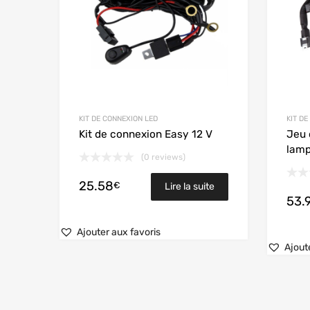
KIT DE CONNEXION LED
KIT D
Kit de connexion Easy 12 V
Jeu 
lam
(0 reviews)
25.58
€
Lire la suite
53.
Ajouter aux favoris
Ajout