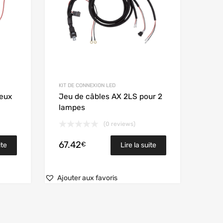
KIT DE CONNEXION LED
feux
Jeu de câbles AX 2LS pour 2
lampes
(0 reviews)
67.42
€
ite
Lire la suite
Ajouter aux favoris