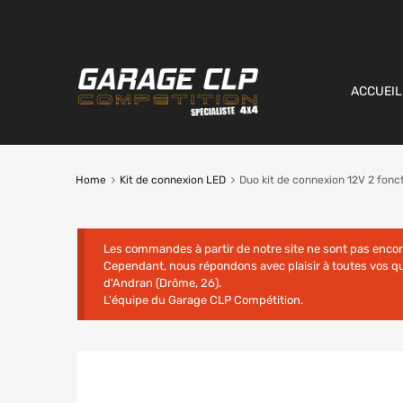
ACCUEIL
Home
Kit de connexion LED
Duo kit de connexion 12V 2 fonc
Les commandes à partir de notre site ne sont pas enco
Cependant, nous répondons avec plaisir à toutes vos 
d'Andran (Drôme, 26).
L'équipe du Garage CLP Compétition.