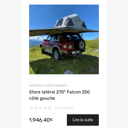
AUVENTS JAMES BAROUD
Store latéral 270° Falcon 250
côté gauche
(0 reviews)
1,946.40
€
Lire la suite