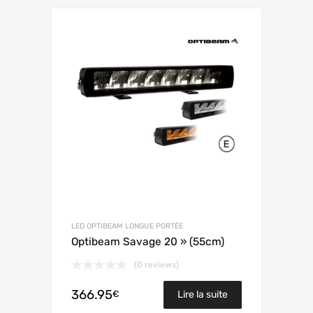
LED OPTIBEAM LONGUE PORTÉE
Optibeam Savage 20 » (55cm)
(0 reviews)
366.95
€
Lire la suite