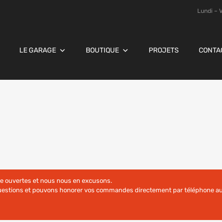
Lundi – 
LE GARAGE
BOUTIQUE
PROJETS
CONTA
re ouvertes et nous nous en excusons.
questions et pouvons honorer vos commandes directement par téléphone au