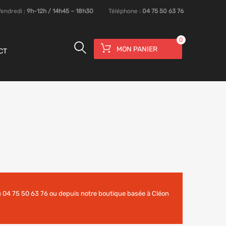
Vendredi :
9h-12h / 14h45 – 18h30
Téléphone :
04 75 50 63 76
0
MON PANIER
CT
 04 75 50 63 76 ou depuis notre boutique basée à Cléon