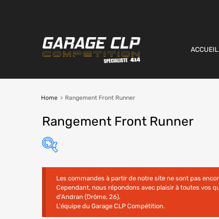
ACCUEIL
Home
Rangement Front Runner
Rangement Front Runner
Les commandes à partir de notre site ne sont pas enco
Cependant, nous répondons avec plaisir à toutes vos 
d'Andran (Drôme, 26).
L'équipe du Garage CLP Compétition.