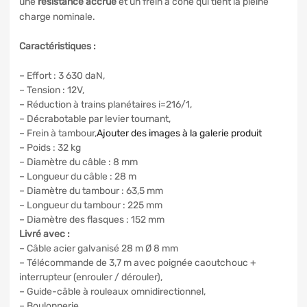
une
résistance accrue
et un frein à cône qui tient la pleine
charge nominale.
Caractéristiques :
– Effort : 3 630 daN,
– Tension : 12V,
– Réduction à trains planétaires i=216/1,
– Décrabotable par levier tournant,
– Frein à tambour,
Ajouter des images à la galerie produit
– Poids : 32 kg
– Diamètre du câble : 8 mm
– Longueur du câble : 28 m
– Diamètre du tambour : 63,5 mm
– Longueur du tambour : 225 mm
– Diamètre des flasques : 152 mm
Livré avec :
– Câble acier galvanisé 28 m Ø 8 mm
– Télécommande de 3,7 m avec poignée caoutchouc +
interrupteur (enrouler / dérouler),
– Guide-câble à rouleaux omnidirectionnel,
– Boulonnerie