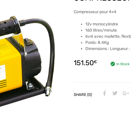
Compresseur pour 4×4
12v monocylindre
160 litres/minute
livré avec mallette, flex
Poids: 8.4Kg
Dimensions : Longueur 
151.50
€
In Stock
SHARE (0)