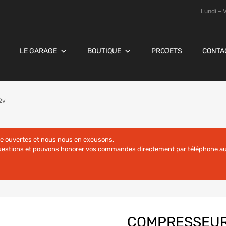
Lundi – 
LE GARAGE
BOUTIQUE
PROJETS
CONTA
2v
re ouvertes et nous nous en excusons.
questions et pouvons honorer vos commandes directement par téléphone au
COMPRESSEUR 