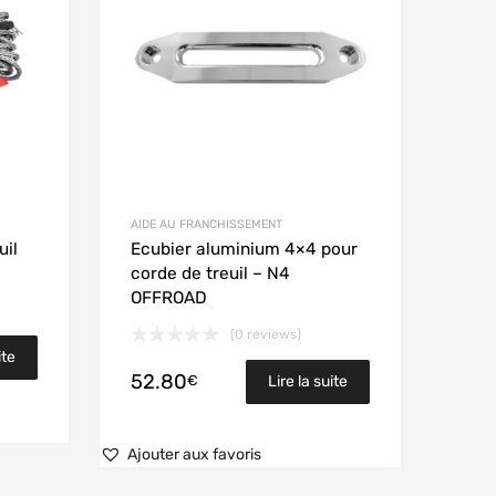
AIDE AU FRANCHISSEMENT
uil
Ecubier aluminium 4×4 pour
corde de treuil – N4
OFFROAD
(0 reviews)
ite
52.80
€
Lire la suite
Ajouter aux favoris