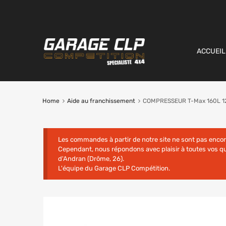
ACCUEIL
Home
Aide au franchissement
COMPRESSEUR T-Max 160L 1
Les commandes à partir de notre site ne sont pas enco
Cependant, nous répondons avec plaisir à toutes vos 
d'Andran (Drôme, 26).
L'équipe du Garage CLP Compétition.