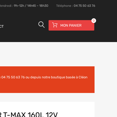
Vendredi :
9h-12h / 14h45 – 18h30
Téléphone :
04 75 50 63 76
0
MON PANIER
CT
 04 75 50 63 76 ou depuis notre boutique basée à Cléon
T-MAX 160L 12V