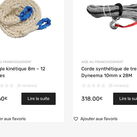
AU FRANCHISSEMENT
AIDE AU FRANCHISSEMENT
le kinétique 8m – 12
Corde synthétique de tre
es
Dyneema 10mm x 28M
(0 reviews)
(0 reviews)
60
318.00
€
€
Lire la suite
Lire la su
er aux favoris
Ajouter aux favoris