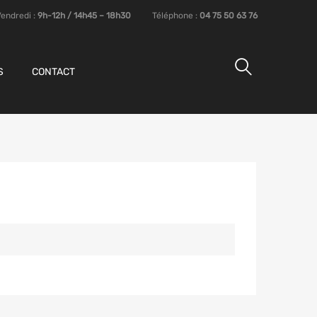
Vendredi :
9h-12h / 14h45 – 18h30
Téléphone :
04 75 50 63 76
S
CONTACT