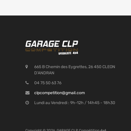
665 B Chemin des Eygrettes, 26 450 CLEON
D'ANDRAN
04 75 50 63 76
clpcompetition@gmail.com
Lundi au Vendredi : 9h-12h / 14h45 - 18h30
Copyright ©
2026
GARAGE CLP Compétition 4x4